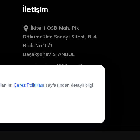
İletişim
İkitelli OSB Mah. Pik
Dökümcüler Sanayi Sitesi, B-4
Blok No:16/1
Başakşehir/İSTANBUL
eskumlama123@gmail.com
0533 281 42 62
lanılır.
Çerez Politikası
sayfasından detaylı bilgi