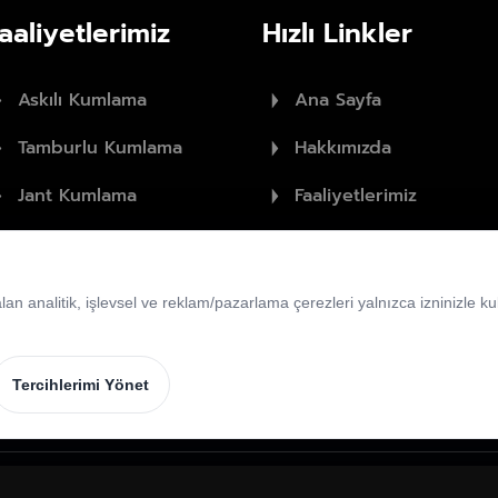
aaliyetlerimiz
Hızlı Linkler
Askılı Kumlama
Ana Sayfa
Tamburlu Kumlama
Hakkımızda
Jant Kumlama
Faaliyetlerimiz
Hassas Kumlama
Galeri
Blog
 analitik, işlevsel ve reklam/pazarlama çerezleri yalnızca izninizle kul
Tercihlerimi Yönet