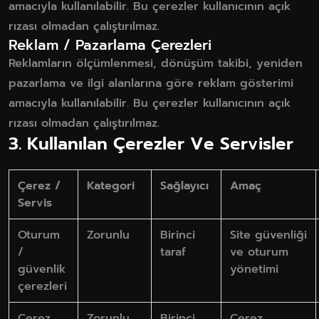
amacıyla kullanılabilir. Bu çerezler kullanıcının açık
rızası olmadan çalıştırılmaz.
Reklam / Pazarlama Çerezleri
Reklamların ölçümlenmesi, dönüşüm takibi, yeniden
pazarlama ve ilgi alanlarına göre reklam gösterimi
amacıyla kullanılabilir. Bu çerezler kullanıcının açık
rızası olmadan çalıştırılmaz.
3. Kullanılan Çerezler Ve Servisler
Çerez /
Kategori
Sağlayıcı
Amaç
Servis
Oturum
Zorunlu
Birinci
Site güvenliği
/
taraf
ve oturum
güvenlik
yönetimi
çerezleri
Çerez
Zorunlu
Birinci
Çerez