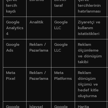
tercih
taraf
tercihlerinin
kaydı
hatırlanması
Google
Analitik
Google
Ziyaretçi ve
Analytics
LLC
kullanım
4
istatistikleri
Google
Reklam /
Google
Reklam
Ads
Pazarlama
LLC
ölçümleme
ve dönüşüm
takibi
Meta
Reklam /
Meta
Reklam
Pixel
Pazarlama
Platforms
dönüşüm
ölçümü ve
hedef kitle
oluşturma
Google
İşlevsel
Google
Harita